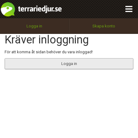
integritetspolicy
OK
Utför
Namn:
Begär nytt lösenord
Logga in
Skapa konto
Tillbaka till förstasidan
Kräver inloggning
100%
Epost:
För att komma åt sidan behöver du vara inloggad!
Logga in
Användarnamn:
Lösenord:
Privacy Policy
Terms of Service