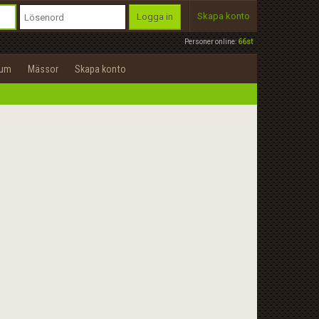
Skapa konto
Logga in
Personer online:
66st
rum
Mässor
Skapa konto