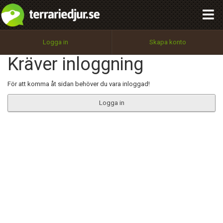
integritetspolicy
OK
Utför
Namn:
Begär nytt lösenord
Logga in
Skapa konto
Tillbaka till förstasidan
Kräver inloggning
100%
Epost:
För att komma åt sidan behöver du vara inloggad!
Logga in
Användarnamn:
Lösenord:
Privacy Policy
Terms of Service