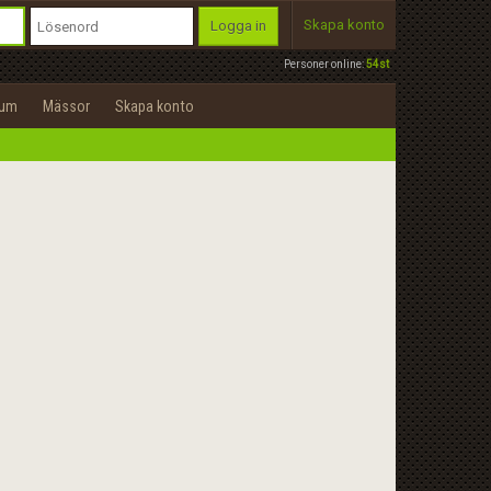
Skapa konto
Logga in
Personer online:
54st
rum
Mässor
Skapa konto