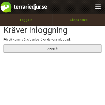
integritetspolicy
OK
Utför
Namn:
Begär nytt lösenord
Logga in
Skapa konto
Tillbaka till förstasidan
Kräver inloggning
100%
Epost:
För att komma åt sidan behöver du vara inloggad!
Logga in
Användarnamn:
Lösenord:
Privacy Policy
Terms of Service