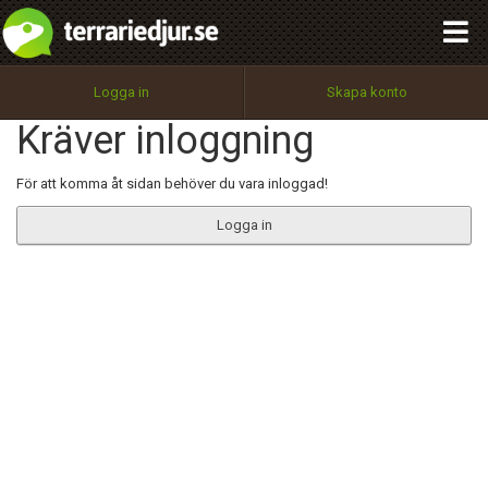
integritetspolicy
OK
Utför
Namn:
Begär nytt lösenord
Logga in
Skapa konto
Tillbaka till förstasidan
Kräver inloggning
100%
Epost:
För att komma åt sidan behöver du vara inloggad!
Logga in
Användarnamn:
Lösenord:
Privacy Policy
Terms of Service