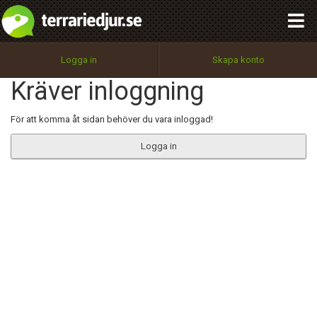
integritetspolicy
OK
Utför
Namn:
Begär nytt lösenord
Logga in
Skapa konto
Tillbaka till förstasidan
Kräver inloggning
100%
Epost:
För att komma åt sidan behöver du vara inloggad!
Logga in
Användarnamn:
Lösenord:
Privacy Policy
Terms of Service