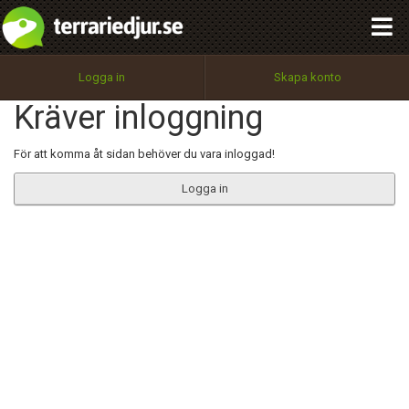
integritetspolicy
OK
Utför
Namn:
Begär nytt lösenord
Logga in
Skapa konto
Tillbaka till förstasidan
Kräver inloggning
100%
Epost:
För att komma åt sidan behöver du vara inloggad!
Logga in
Användarnamn:
Lösenord:
Privacy Policy
Terms of Service