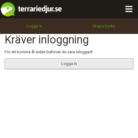
integritetspolicy
OK
Utför
Namn:
Begär nytt lösenord
Logga in
Skapa konto
Tillbaka till förstasidan
Kräver inloggning
100%
Epost:
För att komma åt sidan behöver du vara inloggad!
Logga in
Användarnamn:
Lösenord:
Privacy Policy
Terms of Service