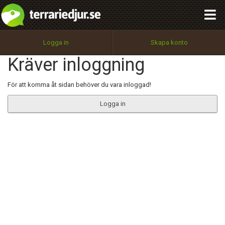
integritetspolicy
OK
Utför
Namn:
Begär nytt lösenord
Logga in
Skapa konto
Tillbaka till förstasidan
Kräver inloggning
100%
Epost:
För att komma åt sidan behöver du vara inloggad!
Logga in
Användarnamn:
Lösenord:
Privacy Policy
Terms of Service