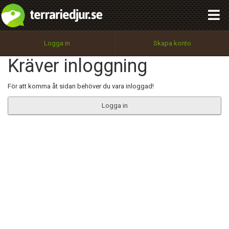
integritetspolicy
OK
Utför
Namn:
Begär nytt lösenord
Logga in
Skapa konto
Tillbaka till förstasidan
Kräver inloggning
100%
Epost:
För att komma åt sidan behöver du vara inloggad!
Logga in
Användarnamn:
Lösenord:
Privacy Policy
Terms of Service