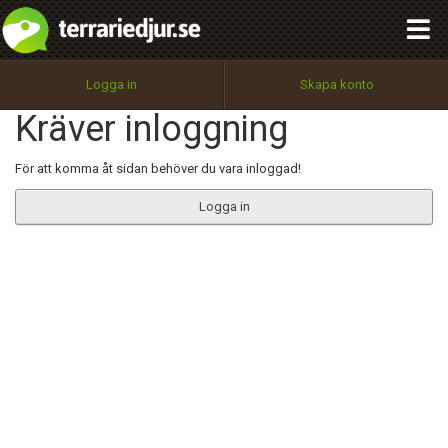
integritetspolicy
OK
Utför
Namn:
Begär nytt lösenord
Logga in
Skapa konto
Tillbaka till förstasidan
Kräver inloggning
100%
Epost:
För att komma åt sidan behöver du vara inloggad!
Logga in
Användarnamn:
Lösenord:
Privacy Policy
Terms of Service