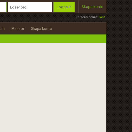
Skapa konto
Logga in
Personer online:
64st
rum
Mässor
Skapa konto