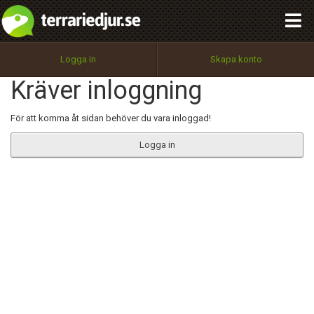
integritetspolicy
OK
Utför
Namn:
Begär nytt lösenord
Logga in
Skapa konto
Tillbaka till förstasidan
Kräver inloggning
100%
Epost:
För att komma åt sidan behöver du vara inloggad!
Logga in
Användarnamn:
Lösenord:
Privacy Policy
Terms of Service