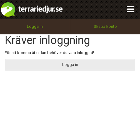
integritetspolicy
OK
Utför
Namn:
Begär nytt lösenord
Logga in
Skapa konto
Tillbaka till förstasidan
Kräver inloggning
100%
Epost:
För att komma åt sidan behöver du vara inloggad!
Logga in
Användarnamn:
Lösenord:
Privacy Policy
Terms of Service