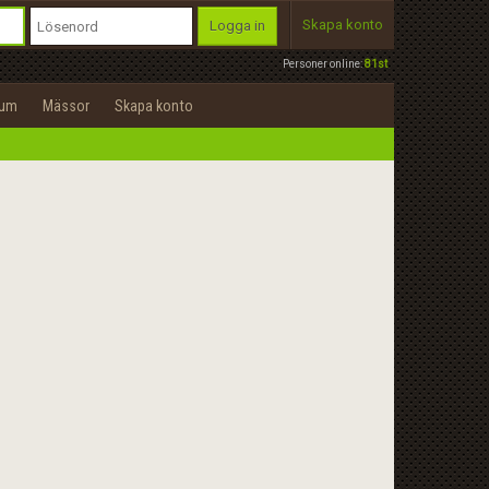
Skapa konto
Logga in
Personer online:
81st
rum
Mässor
Skapa konto