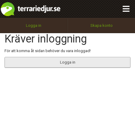
integritetspolicy
OK
Utför
Namn:
Begär nytt lösenord
Logga in
Skapa konto
Tillbaka till förstasidan
Kräver inloggning
100%
Epost:
För att komma åt sidan behöver du vara inloggad!
Logga in
Användarnamn:
Lösenord:
Privacy Policy
Terms of Service