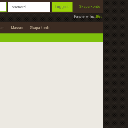
Skapa konto
Logga in
Personer online:
28st
rum
Mässor
Skapa konto