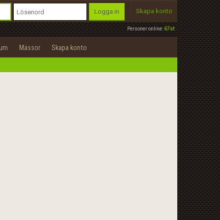
Skapa konto
Logga in
Personer online:
67st
rum
Mässor
Skapa konto