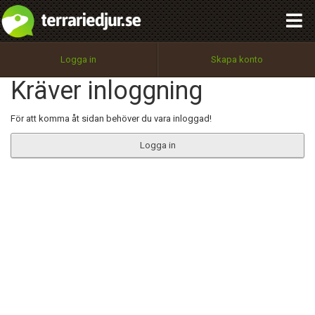
integritetspolicy
OK
Utför
Namn:
Begär nytt lösenord
Logga in
Skapa konto
Tillbaka till förstasidan
Kräver inloggning
100%
Epost:
För att komma åt sidan behöver du vara inloggad!
Logga in
Användarnamn:
Lösenord:
Privacy Policy
Terms of Service