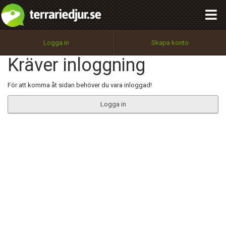
integritetspolicy
OK
Utför
Namn:
Begär nytt lösenord
Logga in
Skapa konto
Tillbaka till förstasidan
Kräver inloggning
100%
Epost:
För att komma åt sidan behöver du vara inloggad!
Logga in
Användarnamn:
Lösenord:
Privacy Policy
Terms of Service