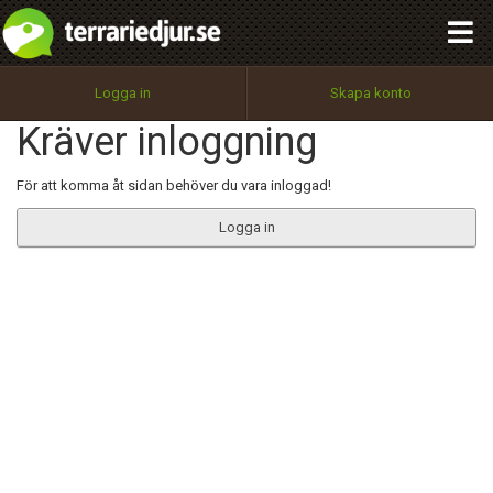
integritetspolicy
OK
Utför
Namn:
Begär nytt lösenord
Logga in
Skapa konto
Tillbaka till förstasidan
Kräver inloggning
100%
Epost:
För att komma åt sidan behöver du vara inloggad!
Logga in
Användarnamn:
Lösenord:
Privacy Policy
Terms of Service