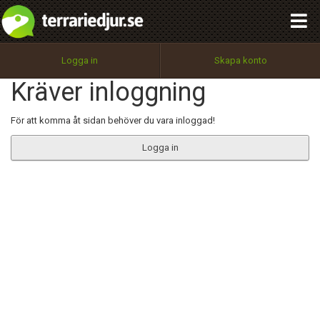
integritetspolicy
OK
Utför
Namn:
Begär nytt lösenord
Logga in
Skapa konto
Tillbaka till förstasidan
Kräver inloggning
100%
Epost:
För att komma åt sidan behöver du vara inloggad!
Logga in
Användarnamn:
Lösenord:
Privacy Policy
Terms of Service