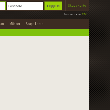
Skapa konto
Logga in
Personer online:
82st
rum
Mässor
Skapa konto