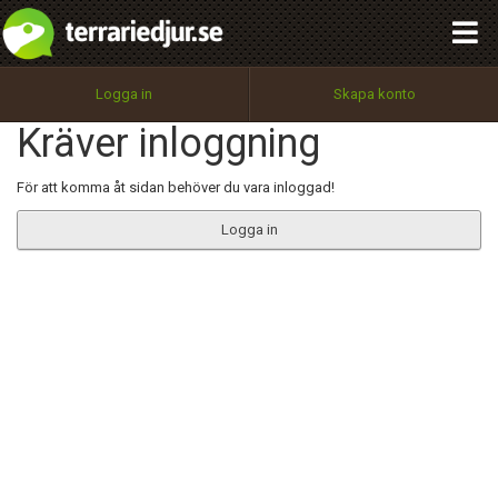
integritetspolicy
OK
Utför
Namn:
Begär nytt lösenord
Logga in
Skapa konto
Tillbaka till förstasidan
Kräver inloggning
100%
Epost:
För att komma åt sidan behöver du vara inloggad!
Logga in
Användarnamn:
Lösenord:
Privacy Policy
Terms of Service