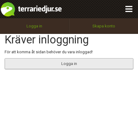
integritetspolicy
OK
Utför
Namn:
Begär nytt lösenord
Logga in
Skapa konto
Tillbaka till förstasidan
Kräver inloggning
100%
Epost:
För att komma åt sidan behöver du vara inloggad!
Logga in
Användarnamn:
Lösenord:
Privacy Policy
Terms of Service