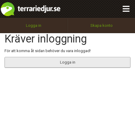
integritetspolicy
OK
Utför
Namn:
Begär nytt lösenord
Logga in
Skapa konto
Tillbaka till förstasidan
Kräver inloggning
100%
Epost:
För att komma åt sidan behöver du vara inloggad!
Logga in
Användarnamn:
Lösenord:
Privacy Policy
Terms of Service