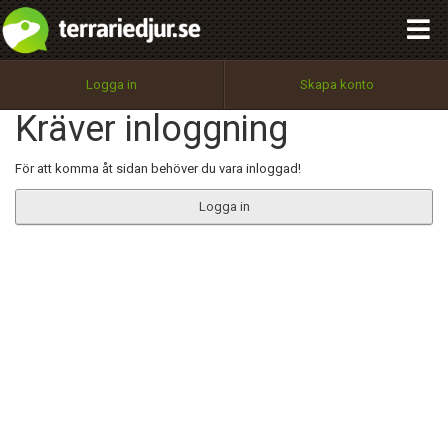
integritetspolicy
OK
Utför
Namn:
Begär nytt lösenord
Logga in
Skapa konto
Tillbaka till förstasidan
Kräver inloggning
100%
Epost:
För att komma åt sidan behöver du vara inloggad!
Logga in
Användarnamn:
Lösenord:
Privacy Policy
Terms of Service