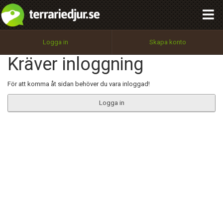
integritetspolicy
OK
Utför
Namn:
Begär nytt lösenord
Logga in
Skapa konto
Tillbaka till förstasidan
Kräver inloggning
100%
Epost:
För att komma åt sidan behöver du vara inloggad!
Logga in
Användarnamn:
Lösenord:
Privacy Policy
Terms of Service