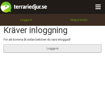
integritetspolicy
OK
Utför
Namn:
Begär nytt lösenord
Logga in
Skapa konto
Tillbaka till förstasidan
Kräver inloggning
100%
Epost:
För att komma åt sidan behöver du vara inloggad!
Logga in
Användarnamn:
Lösenord:
Privacy Policy
Terms of Service