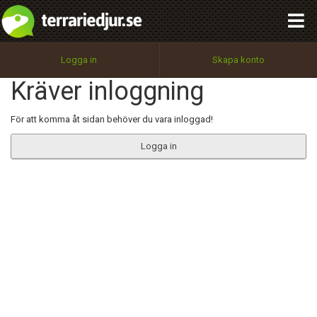
integritetspolicy
OK
Utför
Namn:
Begär nytt lösenord
Logga in
Skapa konto
Tillbaka till förstasidan
Kräver inloggning
100%
Epost:
För att komma åt sidan behöver du vara inloggad!
Logga in
Användarnamn:
Lösenord:
Privacy Policy
Terms of Service