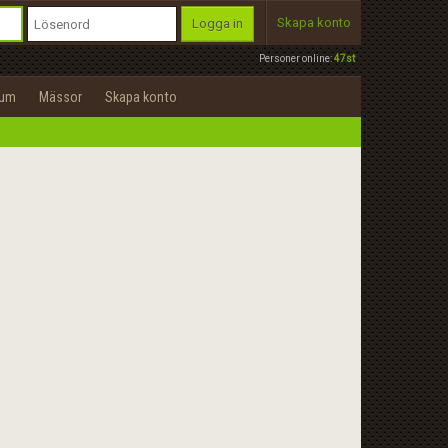
Skapa konto
Logga in
Personer online:
47st
rum
Mässor
Skapa konto