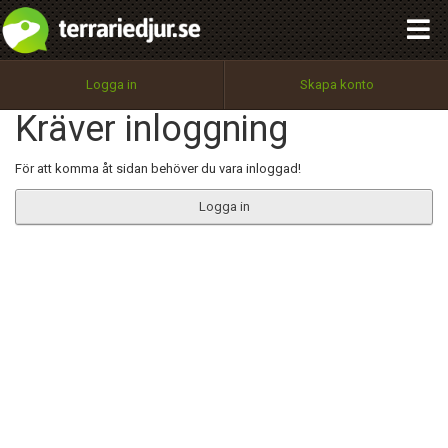
integritetspolicy
OK
Utför
Namn:
Begär nytt lösenord
Logga in
Skapa konto
Tillbaka till förstasidan
Kräver inloggning
100%
Epost:
För att komma åt sidan behöver du vara inloggad!
Logga in
Användarnamn:
Lösenord:
Privacy Policy
Terms of Service