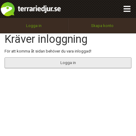
integritetspolicy
OK
Utför
Namn:
Begär nytt lösenord
Logga in
Skapa konto
Tillbaka till förstasidan
Kräver inloggning
100%
Epost:
För att komma åt sidan behöver du vara inloggad!
Logga in
Användarnamn:
Lösenord:
Privacy Policy
Terms of Service