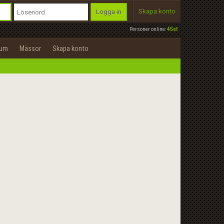
Skapa konto
Logga in
Personer online:
45st
rum
Mässor
Skapa konto