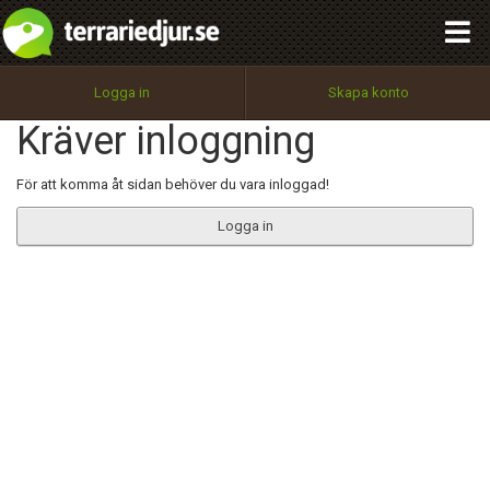
integritetspolicy
OK
Utför
Namn:
Begär nytt lösenord
Logga in
Skapa konto
Tillbaka till förstasidan
Kräver inloggning
100%
Epost:
För att komma åt sidan behöver du vara inloggad!
Logga in
Användarnamn:
Lösenord:
Privacy Policy
Terms of Service