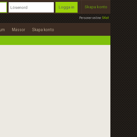
Skapa konto
Logga in
Personer online:
54st
rum
Mässor
Skapa konto