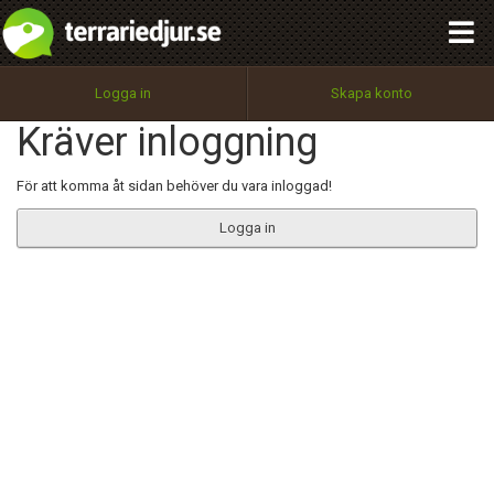
integritetspolicy
OK
Utför
Namn:
Begär nytt lösenord
Logga in
Skapa konto
Tillbaka till förstasidan
Kräver inloggning
100%
Epost:
För att komma åt sidan behöver du vara inloggad!
Logga in
Användarnamn:
Lösenord:
Privacy Policy
Terms of Service