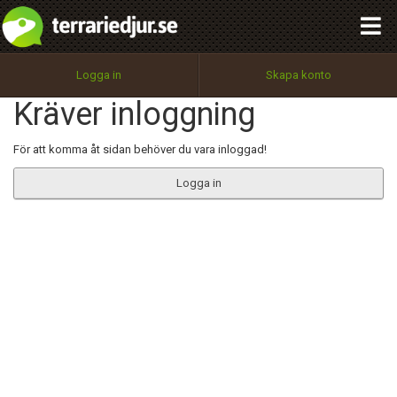
integritetspolicy
OK
Utför
Namn:
Begär nytt lösenord
Logga in
Skapa konto
Tillbaka till förstasidan
Kräver inloggning
100%
Epost:
För att komma åt sidan behöver du vara inloggad!
Logga in
Användarnamn:
Lösenord:
Privacy Policy
Terms of Service