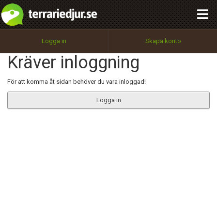
integritetspolicy
OK
Utför
Namn:
Begär nytt lösenord
Logga in
Skapa konto
Tillbaka till förstasidan
Kräver inloggning
100%
Epost:
För att komma åt sidan behöver du vara inloggad!
Logga in
Användarnamn:
Lösenord:
Privacy Policy
Terms of Service