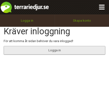
integritetspolicy
OK
Utför
Namn:
Begär nytt lösenord
Logga in
Skapa konto
Tillbaka till förstasidan
Kräver inloggning
100%
Epost:
För att komma åt sidan behöver du vara inloggad!
Logga in
Användarnamn:
Lösenord:
Privacy Policy
Terms of Service