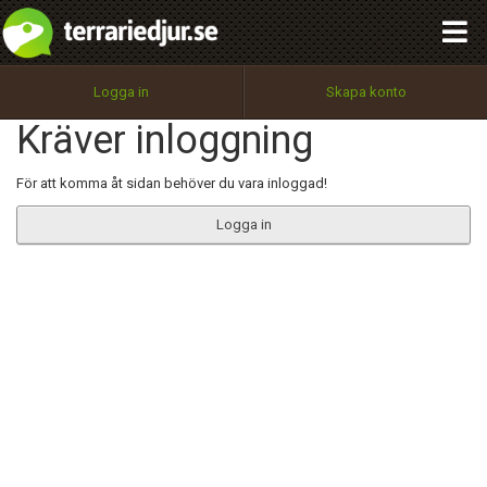
integritetspolicy
OK
Utför
Namn:
Begär nytt lösenord
Logga in
Skapa konto
Tillbaka till förstasidan
Kräver inloggning
100%
Epost:
För att komma åt sidan behöver du vara inloggad!
Logga in
Användarnamn:
Lösenord:
Privacy Policy
Terms of Service