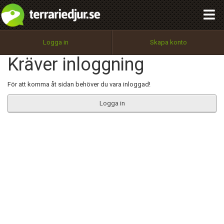
integritetspolicy
OK
Utför
Namn:
Begär nytt lösenord
Logga in
Skapa konto
Tillbaka till förstasidan
Kräver inloggning
100%
Epost:
För att komma åt sidan behöver du vara inloggad!
Logga in
Användarnamn:
Lösenord:
Privacy Policy
Terms of Service