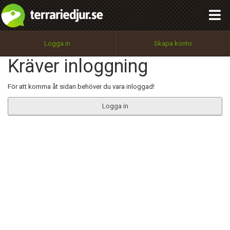
integritetspolicy
OK
Utför
Namn:
Begär nytt lösenord
Logga in
Skapa konto
Tillbaka till förstasidan
Kräver inloggning
100%
Epost:
För att komma åt sidan behöver du vara inloggad!
Logga in
Användarnamn:
Lösenord:
Privacy Policy
Terms of Service