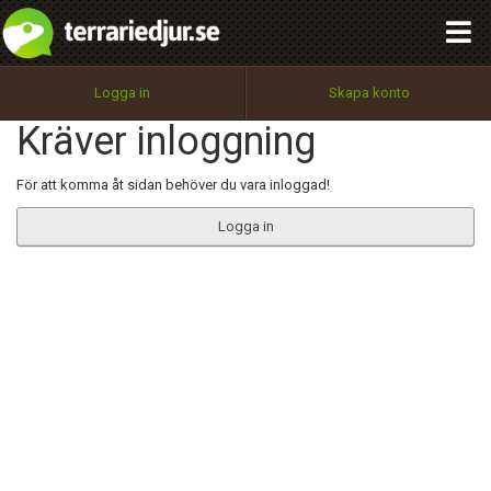
integritetspolicy
OK
Utför
Namn:
Begär nytt lösenord
Logga in
Skapa konto
Tillbaka till förstasidan
Kräver inloggning
100%
Epost:
För att komma åt sidan behöver du vara inloggad!
Logga in
Användarnamn:
Lösenord:
Privacy Policy
Terms of Service