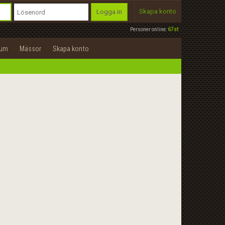
Skapa konto
Logga in
Personer online:
67st
rum
Mässor
Skapa konto