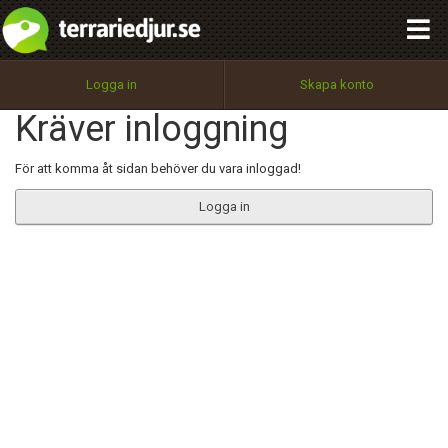
integritetspolicy
OK
Utför
Namn:
Begär nytt lösenord
Logga in
Skapa konto
Tillbaka till förstasidan
Kräver inloggning
100%
Epost:
För att komma åt sidan behöver du vara inloggad!
Logga in
Användarnamn:
Lösenord:
Privacy Policy
Terms of Service