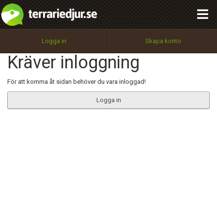
integritetspolicy
OK
Utför
Namn:
Begär nytt lösenord
Logga in
Skapa konto
Tillbaka till förstasidan
Kräver inloggning
100%
Epost:
För att komma åt sidan behöver du vara inloggad!
Logga in
Användarnamn:
Lösenord:
Privacy Policy
Terms of Service