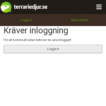
integritetspolicy
OK
Utför
Namn:
Begär nytt lösenord
Logga in
Skapa konto
Tillbaka till förstasidan
Kräver inloggning
100%
Epost:
För att komma åt sidan behöver du vara inloggad!
Logga in
Användarnamn:
Lösenord:
Privacy Policy
Terms of Service