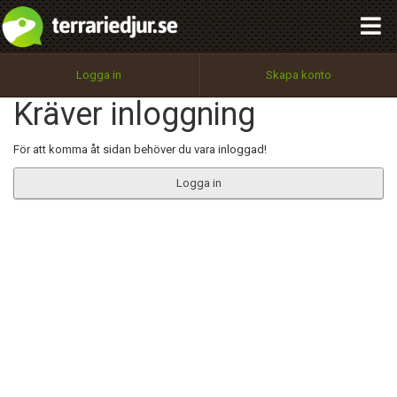
integritetspolicy
OK
Utför
Namn:
Begär nytt lösenord
Logga in
Skapa konto
Tillbaka till förstasidan
Kräver inloggning
100%
Epost:
För att komma åt sidan behöver du vara inloggad!
Logga in
Användarnamn:
Lösenord:
Privacy Policy
Terms of Service